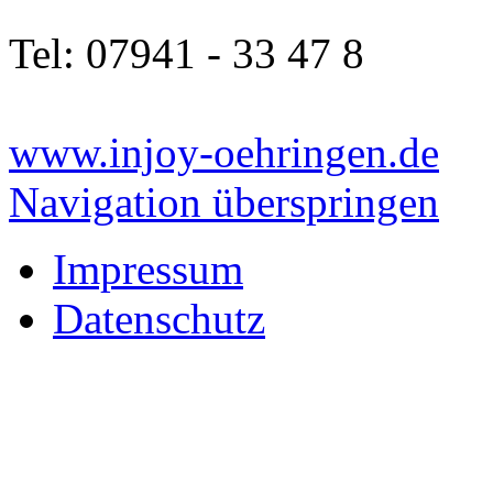
Tel: 07941 - 33 47 8
www.injoy-oehringen.de
Navigation überspringen
Impressum
Datenschutz