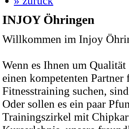
» zurück
INJOY Öhringen
Willkommen im Injoy Öhri
Wenn es Ihnen um Qualität 
einen kompetenten Partner f
Fitnesstraining suchen, sind
Oder sollen es ein paar Pf
Trainingszirkel mit Chipka