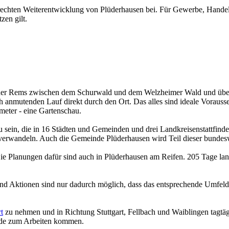
erechten Weiterentwicklung von Plüderhausen bei. Für Gewerbe, Handel, 
zen gilt.
 der Rems zwischen dem Schurwald und dem Welzheimer Wald und überr
ch anmutenden Lauf direkt durch den Ort. Das alles sind ideale Vorauss
eter - eine Gartenschau.
 sein, die in 16 Städten und Gemeinden und drei Landkreisenstattfind
e verwandeln. Auch die Gemeinde Plüderhausen wird Teil dieser bundes
 Die Planungen dafür sind auch in Plüderhausen am Reifen. 205 Tage l
d Aktionen sind nur dadurch möglich, dass das entsprechende Umfeld in
t
zu nehmen und in Richtung Stuttgart, Fellbach und Waiblingen tagtägl
inde zum Arbeiten kommen.