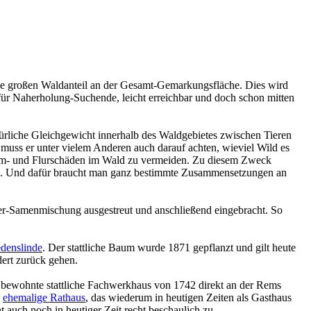
se großen Waldanteil an der Gesamt-Gemarkungsfläche. Dies wird
für Naherholung-Suchende, leicht erreichbar und doch schon mitten
ürliche Gleichgewicht innerhalb des Waldgebietes zwischen Tieren
uss er unter vielem Anderen auch darauf achten, wieviel Wild es
Baum- und Flurschäden im Wald zu vermeiden. Zu diesem Zweck
len. Und dafür braucht man ganz bestimmte Zusammensetzungen an
ker-Samenmischung ausgestreut und anschließend eingebracht. So
edenslinde
. Der stattliche Baum wurde 1871 gepflanzt und gilt heute
dert zurück gehen.
at bewohnte stattliche Fachwerkhaus von 1742 direkt an der Rems
e
ehemalige Rathaus
, das wiederum in heutigen Zeiten als Gasthaus
auch noch in heutiger Zeit recht beschaulich zu.