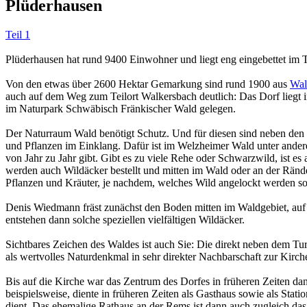
Plüderhausen
Teil 1
Plüderhausen hat rund 9400 Einwohner und liegt eng eingebettet i
Von den etwas über 2600 Hektar Gemarkung sind rund 1900 aus
Wal
auch auf dem Weg zum Teilort Walkersbach deutlich: Das Dorf liegt i
im Naturpark Schwäbisch Fränkischer Wald gelegen.
Der Naturraum Wald benötigt Schutz. Und für diesen sind neben den 
und Pflanzen im Einklang. Dafür ist im Welzheimer Wald unter ander
von Jahr zu Jahr gibt. Gibt es zu viele Rehe oder Schwarzwild, ist
werden auch Wildäcker bestellt und mitten im Wald oder an der Rän
Pflanzen und Kräuter, je nachdem, welches Wild angelockt werden sol
Denis Wiedmann fräst zunächst den Boden mitten im Waldgebiet, auf 
entstehen dann solche speziellen vielfältigen Wildäcker.
Sichtbares Zeichen des Waldes ist auch Sie: Die direkt neben dem T
als wertvolles Naturdenkmal in sehr direkter Nachbarschaft zur Kirch
Bis auf die Kirche war das Zentrum des Dorfes in früheren Zeiten da
beispielsweise, diente in früheren Zeiten als Gasthaus sowie als Stat
dient. Das ehemalige Rathaus an der Rems ist dann auch zugleich das