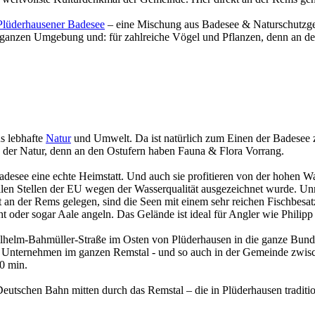
Plüderhausener Badesee
– eine Mischung aus Badesee & Naturschutzgeb
ganzen Umgebung und: für zahlreiche Vögel und Pflanzen, denn an den O
s lebhafte
Natur
und Umwelt. Da ist natürlich zum Einen der Badesee z
nod der Natur, denn an den Ostufern haben Fauna & Flora Vorrang.
adesee eine echte Heimstatt. Und auch sie profitieren von der hohen Wa
ellen Stellen der EU wegen der Wasserqualität ausgezeichnet wurde. Unmi
 an der Rems gelegen, sind die Seen mit einem sehr reichen Fischbesat
t oder sogar Aale angeln. Das Gelände ist ideal für Angler wie Philipp
ilhelm-Bahmüller-Straße im Osten von Plüderhausen in die ganze Bunde
r Unternehmen im ganzen Remstal - und so auch in der Gemeinde zwi
0 min.
schen Bahn mitten durch das Remstal – die in Plüderhausen traditione