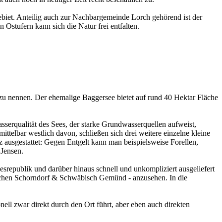
iet. Anteilig auch zur Nachbargemeinde Lorch gehörend ist der
stufern kann sich die Natur frei entfalten.
u nennen. Der ehemalige Baggersee bietet auf rund 40 Hektar Fläche
sserqualität des Sees, der starke Grundwasserquellen aufweist,
ttelbar westlich davon, schließen sich drei weitere einzelne kleine
z ausgestattet: Gegen Entgelt kann man beispielsweise Forellen,
 Jensen.
srepublik und darüber hinaus schnell und unkompliziert ausgeliefert
schen Schorndorf & Schwäbisch Gemünd - anzusehen. In die
ll zwar direkt durch den Ort führt, aber eben auch direkten