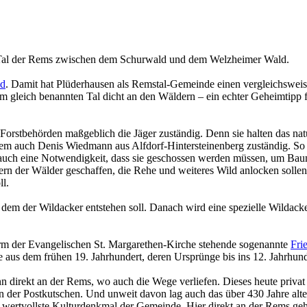
m Tal der Rems zwischen dem Schurwald und dem Welzheimer Wald.
d
. Damit hat Plüderhausen als Remstal-Gemeinde einen vergleichswei
m gleich benannten Tal dicht an den Wäldern – ein echter Geheimtipp 
Forstbehörden maßgeblich die Jäger zuständig. Denn sie halten das nat
em auch Denis Wiedmann aus Alfdorf-Hintersteinenberg zuständig. So m
 es auch eine Notwendigkeit, dass sie geschossen werden müssen, um 
dern der Wälder geschaffen, die Rehe und weiteres Wild anlocken sol
l.
dem der Wildacker entstehen soll. Danach wird eine spezielle Wildac
urm der Evangelischen St. Margarethen-Kirche stehende sogenannte
Fri
e aus dem frühen 19. Jahrhundert, deren Ursprünge bis ins 12. Jahrhun
nn direkt an der Rems, wo auch die Wege verliefen. Dieses heute priv
ion der Postkutschen. Und unweit davon lag auch das über 430 Jahre alt
 wertvollste Kulturdenkmal der Gemeinde. Hier direkt an der Rems geht 