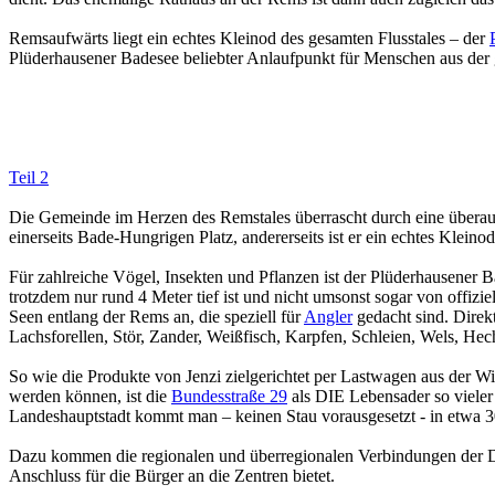
Remsaufwärts liegt ein echtes Kleinod des gesamten Flusstales – der
Plüderhausener Badesee beliebter Anlaufpunkt für Menschen aus der 
Teil 2
Die Gemeinde im Herzen des Remstales überrascht durch eine überau
einerseits Bade-Hungrigen Platz, andererseits ist er ein echtes Klei
Für zahlreiche Vögel, Insekten und Pflanzen ist der Plüderhausener B
trotzdem nur rund 4 Meter tief ist und nicht umsonst sogar von offizi
Seen entlang der Rems an, die speziell für
Angler
gedacht sind. Direkt
Lachsforellen, Stör, Zander, Weißfisch, Karpfen, Schleien, Wels, Hech
So wie die Produkte von Jenzi zielgerichtet per Lastwagen aus der W
werden können, ist die
Bundesstraße 29
als DIE Lebensader so viele
Landeshauptstadt kommt man – keinen Stau vorausgesetzt - in etwa 3
Dazu kommen die regionalen und überregionalen Verbindungen der Deut
Anschluss für die Bürger an die Zentren bietet.