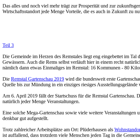
Das alles und noch viel mehr trägt zur Prosperität und zur zukunftsg
Wirtschaftsstandort jede Menge Vorteile, die es auch in Zukunft zu nut
Teil 3
Die Gemeinde im Herzen des Remstales liegt eng eingebettet im Tal
Gewässern. Auch die Rems selbst verläuft hier in einem recht natürli
nämlich dann etwas Einmaliges im Remstal: 16 Kommunen - 80 Kilom
Die
Remstal Gartenschau 2019
wird die bundesweit erste Gartenschau
Quelle bis zur Mündung in ein einziges riesiges Ausstellungsgeländ
Am 6. April 2019 fällt der Startschuss für die Remstal Gartenschau.
natürlich jeder Menge Veranstaltungen.
Eine solche Mega-Gartenschau sowie viele weitere Veranstaltungen un
denkbar gut aufgestellt.
Trotz zahlreicher Arbeitsplätze am Ort: Plüderhausen als
Wohnstandor
ist auffallend, dass trotzdem viele Menschen jeden Tag in die Geme